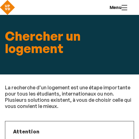
Aller
Navigation
Accès
Connexion
Menu
au
directs
contenu
Chercher un
logement
La recherche d’un logement est une étape importante
pour tous les étudiants, internationaux ou non.
Plusieurs solutions existent, à vous de choisir celle qui
vous convient le mieux.
Attention